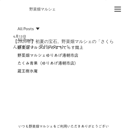
野菜畑マルシェ
All Posts
4月13日
All Posts
【2026年】初夏の宝石。野菜畑マルシェの「さくら
んぼギフト」受付スタート！
野菜畑マルシェ かわまちてらす閖上
野菜畑マルシェゆりあげ港朝市店
たくみ青果（ゆりあげ港朝市店）
蔵王樹氷庵
いつも野菜畑マルシェをご利用いただきありがとうござい