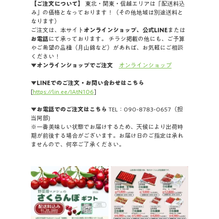
【ご注文について】
 東北・関東・信越エリアは「配送料込
み」の価格となっております！（その他地域は別途送料と
なります）
ご注文は、本サイト
オンラインショップ、公式LINE
または
お電話
にて承っております。 チラシ掲載の他にも、ご予算
やご希望の品種（月山錦など）があれば、お気軽にご相談
ください！
▼
オンラインショップでご注文　
オンラインショップ
▼LINEでのご注文・お問い合わせはこちら
[
https://lin.ee/IAtN106
]
▼お電話でのご注文はこちら
 TEL：090-8783-0657（担
当阿部)
※一番美味しい状態でお届けするため、天候により出荷時
期が前後する場合がございます。お届け日のご指定は承れ
ませんので、何卒ご了承ください。