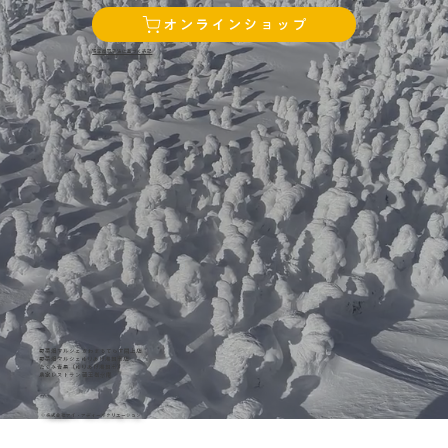
特定商取引法に基づく表記
野菜畑マルシェ かわまちてらす閖上店
野菜畑マルシェゆりあげ港朝市店
たくみ青果（ゆりあげ港朝市）
農家レストラン 蔵王樹氷庵
© 株式会社アイ・アディールクリエーション