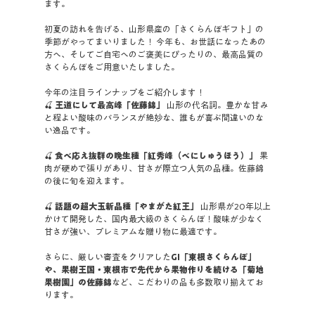
ます。
初夏の訪れを告げる、山形県産の「さくらんぼギフト」の
季節がやってまいりました！ 今年も、お世話になったあの
方へ、そしてご自宅へのご褒美にぴったりの、最高品質の
さくらんぼをご用意いたしました。
今年の注目ラインナップをご紹介します！
🍒 
王道にして最高峰「佐藤錦」
 山形の代名詞。豊かな甘み
と程よい酸味のバランスが絶妙な、誰もが喜ぶ間違いのな
い逸品です。
🍒 
食べ応え抜群の晩生種「紅秀峰（べにしゅうほう）」
 果
肉が硬めで張りがあり、甘さが際立つ人気の品種。佐藤錦
の後に旬を迎えます。
🍒 
話題の超大玉新品種「やまがた紅王」
 山形県が20年以上
かけて開発した、国内最大級のさくらんぼ！酸味が少なく
甘さが強い、プレミアムな贈り物に最適です。
さらに、厳しい審査をクリアした
GI「東根さくらんぼ」
や、果樹王国・東根市で先代から果物作りを続ける「菊地
果樹園」の佐藤錦
など、こだわりの品も多数取り揃えてお
ります。