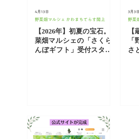
4月13日
3月3
野菜畑マルシェ かわまちてらす閖上
野菜
【2026年】初夏の宝石。野
【
菜畑マルシェの「さくら
「
んぼギフト」受付スター
さ
ト！