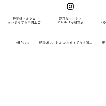
野菜畑マルシェ
野菜畑マルシェ
ゆりあげ港朝市店
かわまちてらす閖上店
（ゆ
All Posts
野菜畑マルシェ かわまちてらす閖上
野