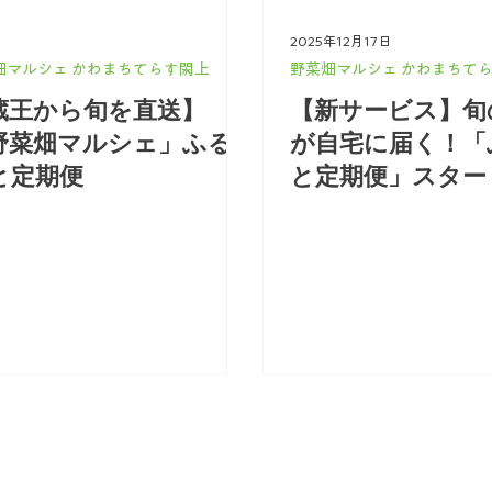
日
2025年12月17日
畑マルシェ かわまちてらす閖上
野菜畑マルシェ かわまちて
蔵王から旬を直送】
【新サービス】旬
野菜畑マルシェ」ふる
が自宅に届く！「
と定期便
と定期便」スター